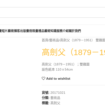
畫短片
藝術播客
出版畫冊
限量禮品
藝術知識
服務介紹
關於我們
首頁
藝術品
高劍父（1879－1951） 雙雞
高劍父（1879－1
高劍父（1879－1951）；雙雞圖
設色紙本 110ｘ54cm
Add to wishlist
貨號:
20171021
分類:
藝術品
標籤:
高劍父