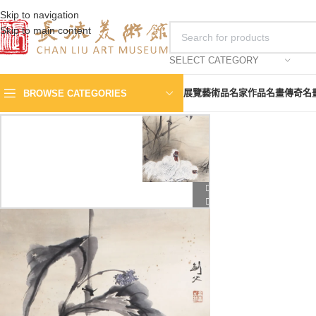
Skip to navigation
Skip to main content
SELECT CATEGORY
展覽
藝術品
名家作品
名畫傳奇
名
BROWSE CATEGORIES