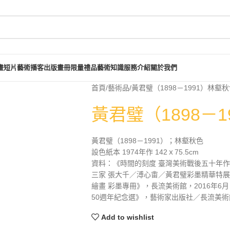
畫短片
藝術播客
出版畫冊
限量禮品
藝術知識
服務介紹
關於我們
首頁
藝術品
黃君璧（1898－1991）林壑
黃君璧（1898－
黃君璧（1898－1991）；林壑秋色
設色紙本 1974年作 142ｘ75.5cm
資料：《時間的刻度 臺灣美術戰後五十年作品
三家 張大千／溥心畬／黃君璧彩墨精華特展》
繪畫 彩墨專冊》，長流美術館，2016年6
50週年紀念選》，藝術家出版社／長流美術館，2
Add to wishlist