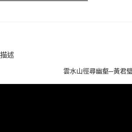
描述
雲水山徑尋幽壑─黃君