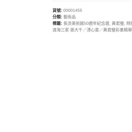
貨號:
00001455
分類:
藝術品
標籤:
長流美術館50週年紀念選
,
黃君璧
,
時
渡海三家 張大千／溥心畬／黃君璧彩墨精