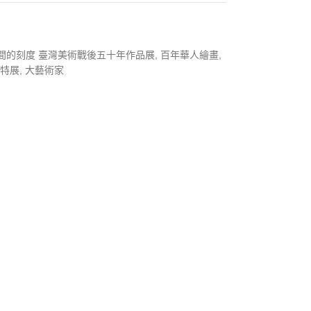
間的刻度 臺灣美術戰後五十年作品展
,
百年華人繪畫
,
華特展
,
大藝術家