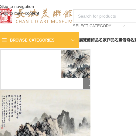
Skip to navigation
Skip to main content
SELECT CATEGORY
展覽
藝術品
名家作品
名畫傳奇
名
BROWSE CATEGORIES