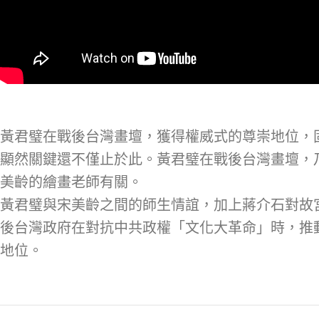
黃君璧在戰後台灣畫壇，獲得權威式的尊崇地位，
顯然關鍵還不僅止於此。黃君璧在戰後台灣畫壇，
美齡的繪畫老師有關。
黃君璧與宋美齡之間的師生情誼，加上蔣介石對故
後台灣政府在對抗中共政權「文化大革命」時，推
地位。