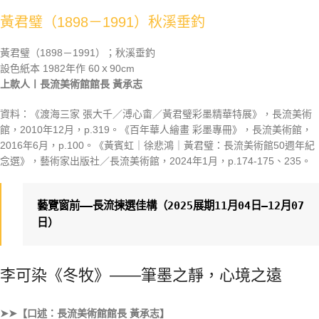
黃君璧（1898－1991）秋溪垂釣
黃君璧（1898－1991）；秋溪垂釣
設色紙本 1982年作 60ｘ90cm
上款人〡長流美術館館長 黃承志
資料：《渡海三家 張大千／溥心畬／黃君璧彩墨精華特展》，長流美術
館，2010年12月，p.319。《百年華人繪畫 彩墨專冊》，長流美術館，
2016年6月，p.100。《黃賓虹｜徐悲鴻｜黃君璧：長流美術館50週年紀
念選》，藝術家出版社／長流美術館，2024年1月，p.174-175、235。
藝覽窗前——長流揀選佳構（2025展期11月04日—12月07
日）
李可染《冬牧》——筆墨之靜，心境之遠
➤➤【口述：長流美術館館長 黃承志】