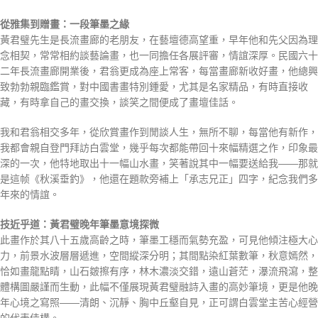
從雅集到贈畫：一段筆墨之緣
黃君璧先生是長流畫廊的老朋友，在藝壇德高望重，早年他和先父因為理
念相契，常常相約談藝論畫，也一同擔任各展評審，情誼深厚。民國六十
二年長流畫廊開業後，君翁更成為座上常客，每當畫廊新收好畫，他總興
致勃勃親臨鑑賞，對中國書畫特別鍾愛，尤其是名家精品，有時直接收
藏，有時拿自己的畫交換，談笑之間便成了畫壇佳話。
我和君翁相交多年，從欣賞畫作到閒談人生，無所不聊，每當他有新作，
我都會親自登門拜訪白雲堂，幾乎每次都能帶回十來幅精選之作，印象最
深的一次，他特地取出十一幅山水畫，笑著說其中一幅要送給我——那就
是這帧《秋溪垂釣》，他還在題款旁補上「承志兄正」四字，紀念我們多
年來的情誼。
技近乎道：黃君璧晚年筆墨意境探微
此畫作於其八十五歲高齡之時，筆墨工穩而氣勢充盈，可見他傾注極大心
力，前景水波層層遞進，空間縱深分明；其間點染紅葉數筆，秋意嫣然，
恰如畫龍點睛，山石皴擦有序，林木濃淡交錯，遠山蒼茫，瀑流飛瀉，整
體構圖嚴謹而生動，此幅不僅展現黃君璧融詩入畫的高妙筆境，更是他晚
年心境之寫照——清朗、沉靜、胸中丘壑自見，正可謂白雲堂主苦心經營