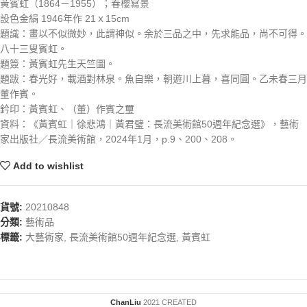
黃賓虹（1864－1955）；春櫻寫景
設色金絹 1946年作 21ｘ15cm
題識：畫以不似微妙，此謂神似。余於三品之中，先求能品，尚不可得。
八十三叟賓虹。
題簽：黃賓虹先生天竺圖。
題跋：春光好，載酒對林泉。魚自樂，朝遊川上暮，喜同圓。乙未春三月
董作賓。
鈐印：黃賓虹、（董）作賓之璽
資料：《黃賓虹｜徐悲鴻｜黃君璧：長流美術館50週年紀念選》，藝術
家出版社／長流美術館，2024年1月，p.9、200、208。
Add to wishlist
貨號:
20210848
分類:
藝術品
標籤:
大藝術家
,
長流美術館50週年紀念選
,
黃賓虹
ChanLiu
2021 CREATED