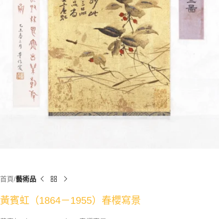
首頁
藝術品
黃賓虹（1864－1955）春櫻寫景