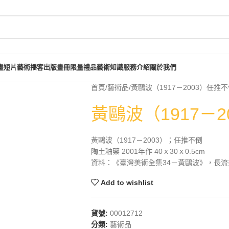
畫短片
藝術播客
出版畫冊
限量禮品
藝術知識
服務介紹
關於我們
首頁
藝術品
黃鷗波（1917－2003）任推
黃鷗波（1917－
黃鷗波（1917－2003）；任推不倒
陶土釉藥 2001年作 40ｘ30ｘ0.5cm
資料：《臺灣美術全集34－黃鷗波》，長流美術
Add to wishlist
貨號:
00012712
分類:
藝術品