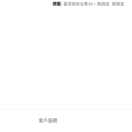
標籤:
臺灣美術全集34－黃鷗波
,
黃鷗波
客戶服務