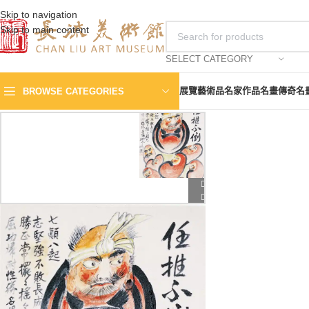
Skip to navigation
Skip to main content
SELECT CATEGORY
展覽
藝術品
名家作品
名畫傳奇
名
BROWSE CATEGORIES