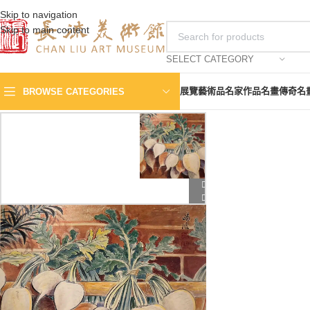
Skip to navigation
Skip to main content
SELECT CATEGORY
展覽
藝術品
名家作品
名畫傳奇
名
BROWSE CATEGORIES