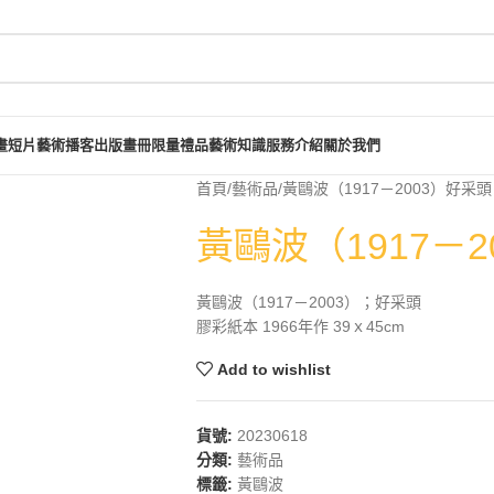
畫短片
藝術播客
出版畫冊
限量禮品
藝術知識
服務介紹
關於我們
首頁
藝術品
黃鷗波（1917－2003）好采頭
黃鷗波（1917－2
黃鷗波（1917－2003）；好采頭
膠彩紙本 1966年作 39ｘ45cm
Add to wishlist
貨號:
20230618
分類:
藝術品
標籤:
黃鷗波