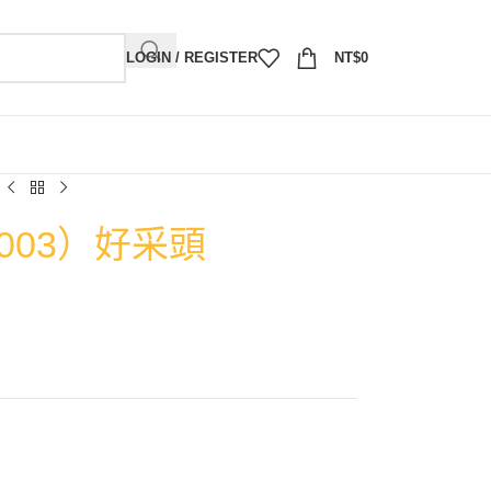
LOGIN / REGISTER
NT$
0
003）好采頭