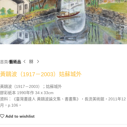
首頁
藝術品
黃鷗波（1917－2003）姑蘇城外
黃鷗波（1917－2003）；姑蘇城外
膠彩紙本 1990年作 34ｘ33cm
資料：《臺灣畫達人 黃鷗波論文集、書畫集》，長流美術館，2011年12
月，p.106。
Add to wishlist