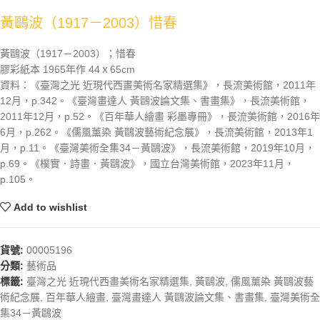
黃鷗波（1917－2003）惜春
黃鷗波（1917－2003）；惜春
膠彩紙本 1965年作 44ｘ65cm
資料：《臺灣之光 近現代西畫美術名家精選集》，長流美術館，2011年
12月，p.342。《臺灣畫達人 黃鷗波論文集、書畫集》，長流美術館，
2011年12月，p.52。《百年華人繪畫 彩墨專冊》，長流美術館，2016年
6月，p.262。《儒風薰染 黃鷗波藝術紀念展》，長流美術館，2013年1
月，p.11。《臺灣美術全集34－黃鷗波》，長流美術館，2019年10月，
p.69。《樸實．詩畫．黃鷗波》，國立台灣美術館，2023年11月，
p.105。
Add to wishlist
貨號:
00005196
分類:
藝術品
標籤:
臺灣之光 近現代西畫美術名家精選集
,
黃鷗波
,
儒風薰染 黃鷗波藝
術紀念展
,
百年華人繪畫
,
臺灣畫達人 黃鷗波論文集、書畫集
,
臺灣美術全
集34－黃鷗波