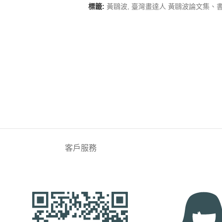
標籤:
黃鷗波
,
臺灣畫達人 黃鷗波論文集、
客戶服務