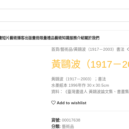
畫短片
藝術播客
出版畫冊
限量禮品
藝術知識
服務介紹
關於我們
首頁
藝術品
黃鷗波（1917－2003）書法
黃鷗波（1917－2
黃鷗波（1917－2003）；書法
水墨紙本 1996年作 30ｘ30.5cm
資料：《臺灣畫達人 黃鷗波論文集、書畫集》，
Add to wishlist
貨號:
00017638
分類:
藝術品