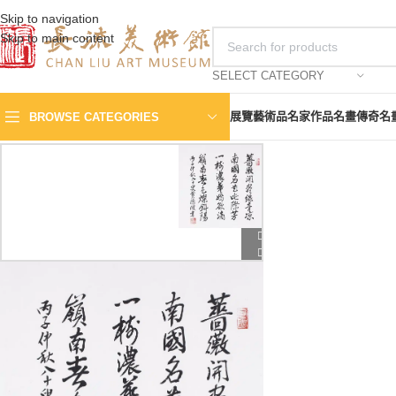
Skip to navigation
Skip to main content
SELECT CATEGORY
展覽
藝術品
名家作品
名畫傳奇
名
BROWSE CATEGORIES