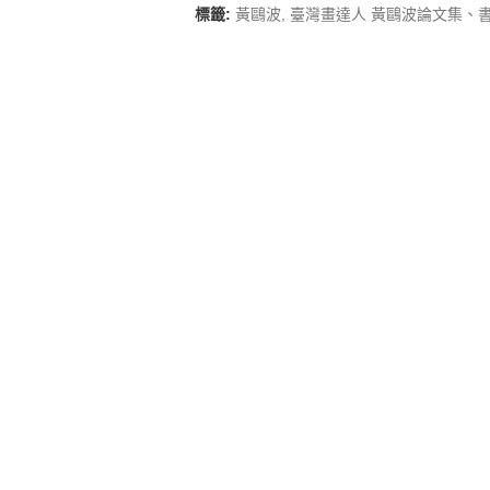
標籤:
黃鷗波
,
臺灣畫達人 黃鷗波論文集、