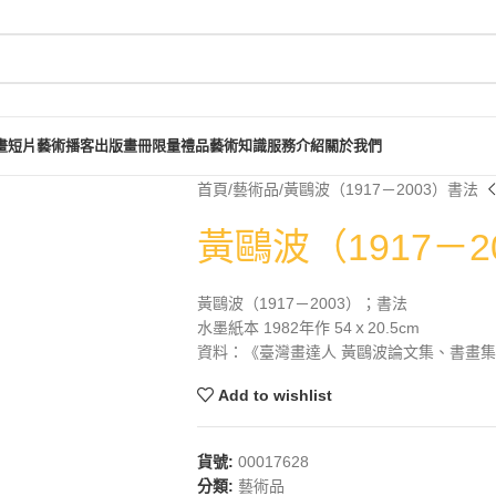
畫短片
藝術播客
出版畫冊
限量禮品
藝術知識
服務介紹
關於我們
首頁
藝術品
黃鷗波（1917－2003）書法
黃鷗波（1917－2
黃鷗波（1917－2003）；書法
水墨紙本 1982年作 54ｘ20.5cm
資料：《臺灣畫達人 黃鷗波論文集、書畫集》，
Add to wishlist
貨號:
00017628
分類:
藝術品