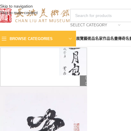
Skip to navigation
Skip to main content
SELECT CATEGORY
展覽
藝術品
名家作品
名畫傳奇
名
BROWSE CATEGORIES