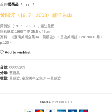
首頁
藝術品
黃鷗波（1917－2003）灕江急雨
黃鷗波（1917－2003）；灕江急雨
膠彩紙本 1990年作 35.5ｘ45cm
資料：《臺灣美術全集34－黃鷗波》，長流美術館，2019年10月，
p.120。
Add to wishlist
貨號:
00005209
分類:
藝術品
標籤:
黃鷗波
,
臺灣美術全集34－黃鷗波
ChanLiu
2021 CREATED