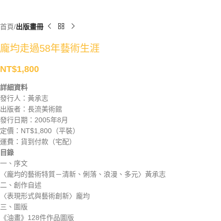
首頁
出版畫冊
龐均走過58年藝術生涯
NT$
1,800
詳細資料
發行人：黃承志
出版者：長流美術館
發行日期：2005年8月
定價：NT$1,800（平裝）
運費：貨到付款（宅配）
目錄
一、序文
〈龐均的藝術特質－清新、俐落、浪漫、多元〉黃承志
二、創作自述
〈表現形式與藝術創新〉龐均
三、圖版
《油畫》128件作品圖版