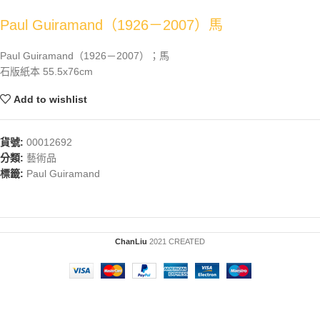
Paul Guiramand（1926－2007）馬
Paul Guiramand（1926－2007）；馬
石版紙本 55.5x76cm
Add to wishlist
貨號:
00012692
分類:
藝術品
標籤:
Paul Guiramand
ChanLiu
2021 CREATED