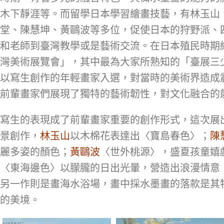
木下靜涯等。而留學日本學習繪畫技藝，有林玉山
堂、陳慧坤、黃鷗波等多位，促使日本的狩野派、
和老師到臺灣教學或是藝術交流。在日本殖民時期繪
灣美術展覽會」，其中最為大家所熟知的「臺展三少
以寫生創作的年輕畫家入選，對當時的美術界造成
前輩畫家們展現了獨特的藝術韌性，對文化融合的
寫生的表現成了前輩畫家重要的創作形式，這次展
景創作，
林玉山
以木棉花表達出〈寶島春色〉；
陳
麗多姿的顏色；
黃鷗波
〈世外桃源〉，盛夏孩童嬉
〈東海邊色〉以朦朧的日出光暈，營造出浪漫情意
另一作則是畫海水浴場，畫中採水墨畫的落款是其
的美境。