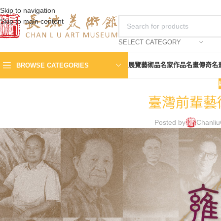
Skip to navigation
Skip to main content
SELECT CATEGORY
展覽
藝術品
名家作品
名畫傳奇
名
BROWSE CATEGORIES
臺灣前輩藝
Posted by
Chanliu