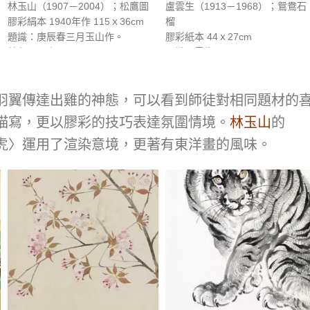
林玉山（1907－2004）；松鷹圖
盧雲生（1913－1968）；鴛鴦石
膠彩絹本 1940年作 115ｘ36cm
榴
題識：庚辰春三月玉山作。
膠彩紙本 44ｘ27cm
鈐印：玉山
題識：雲生。
資料：《臺灣之光 近現代西畫美術
鈐印：生
名家精選集》，長流美術館，2011
年12月，p.282。《典範移轉：林
羽翼傳達出雞的神態，可以看到師徒對相同題材的
玉山繪畫藝術特展》，國立台灣美
描寫，更以膠彩的技巧表達氛圍情境。
林玉山
的
術館，2012年03月，p.29。《百年
虎〉運用了渲染意境，更著有東洋畫的風味。
華人繪畫 彩墨專冊》，長流美術
館，2016年6月，p.176。《畫壇巨
擘 林玉山逝世十周年紀念專輯》，
長流美術館，2014年8月，p.21。