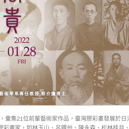
，彙集21位前輩藝術家作品，臺灣膠彩畫發展於日
膠彩畫家，如林玉山、呂鐵州、陳永森、松林桂月