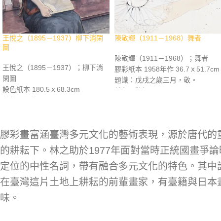
王悅之（1895－1937）柳下消閑
陳敬輝（1911－1968）舞者
圖
陳敬輝（1911－1968）；舞者
王悅之（1895－1937）；柳下消
膠彩紙本 1958年作 36.7ｘ51.7cm
閑圖
題識：戊戌之歲三月，敬。
設色紙本 180.5ｘ68.3cm
鈐印：敬輝
鈐印：月芝
資料：《臺灣之光 近現代西畫美術
資料：《世紀之光 近現代華人西畫
名家精選集》，長流美術館，2011
名家精選集》，長流美術館，2011
年12月，p.302。《百年華人繪畫
年9月，p.70。《百年華人繪畫 西
膠彩畫富涵臺灣多元文化的藝術表現，源於唐代的
彩墨專冊》，長流美術館，2016年
畫專冊》，長流美術館，2016年6
6月，p.215。《不朽的青春 台灣
的耕耘下。林之助於1977年面對當時正統國畫爭
月，p.15。
術館再發現》，北師美術館，2021
定位的中性名詞，帶有融合多元文化的特色。其中
年3月，p.79。
在臺灣這片土地上耕耘的前輩畫家，有臺籍與日本
味。