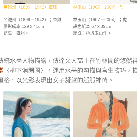
呂鐵州（1899－1942）軍雞
林玉山（1907－2004）虎
呂鐵州（1899－1942）；軍雞
林玉山（1907－2004）；虎
膠彩絹本 129ｘ41cm
設色紙本 67ｘ39cm
題識：鐵州。
題識：桃城玉山作。
鈐印：鐵州
鈐印：玉山
資料：《臺灣之光 近現代西畫美術
資料：《畫壇巨擘 林玉山逝世十
名家精選集》，長流美術館，2011
年紀念專輯》，長流美術館，201
年12月，p.252。《繼往開來 長流
年8月，p.74。
傳統水墨人物描繪，傳達文人高士在竹林間的悠然
四十週年紀念專輯》，長流美術
堂
〈柳下消閑圖〉，運用水墨的勾描與寫生技巧，
館，2013年3月，p.286。
風格，以光影表現出女子凝望的脈脈神情。