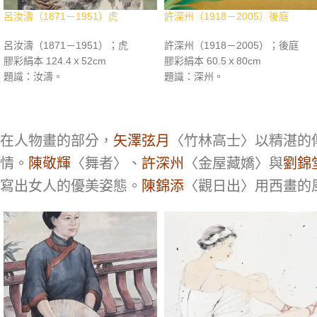
呂汝濤（1871－1951）虎
許深州（1918－2005）後庭
呂汝濤（1871－1951）；虎
許深州（1918－2005）；後庭
膠彩絹本 124.4ｘ52cm
膠彩絹本 60.5ｘ80cm
題識：汝濤。
題識：深州。
鈐印：呂汝濤印
鈐印：深州
資料：《臺灣之光 近現代西畫美術
名家精選集》，長流美術館，2011
年12月，p.351。《百年華人繪畫
在人物畫的部分，
矢澤弦月
〈竹林高士〉以精湛的
彩墨專冊》，長流美術館，2016年
情。
陳敬輝
〈舞者〉、
許深州
〈金屋藏嬌〉與
劉錦
6月，p.276。
寫出女人的優美姿態。
陳錦添
〈觀日出〉用西畫的