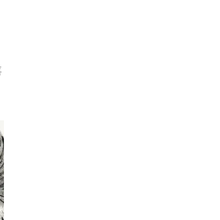
林之助（1917－2008）；莢果
呂鐵州（1899－1942）；枇杷
膠彩紙本 36.5ｘ51cm
禽
題識：之助。
膠彩紙本 113ｘ31cm
鈐印：林之助
題識：鐵州。
資料：《臺灣之光 近現代西畫美術
鈐印：鐵州
名家精選集》，長流美術館，2011
年12月，p.332。《百年華人繪畫
喜
彩墨專冊》，長流美術館，2016年
6月，p.269。