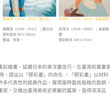
陳錦添（1933－2011）觀日出
許深州（1918－2005）金屋藏嬌
陳錦添（1933－2011）；觀日出
許深州（1918－2005）；金屋藏
膠彩紙本 80ｘ100cm
嬌
題識：怡吾。
膠彩紙本 100ｘ72cm
鈐印：怡吾
題識：深州。
資料：（框背板）省博膠彩入選標
鈐印：深州
籤。《臺灣之光 近現代西畫美術名
資料：《臺灣之光 近現代西畫美
家精選集》，長流美術館，2011年
名家精選集》，長流美術館，201
重彩繪畫，延續日本的東洋畫技巧，在臺灣前輩畫
12月，p.336。
年12月，p.355。《繼往開來 長
美
四十週年紀念專輯》，長流美術
論時，提出以「膠彩畫」的命名 ，「膠彩畫」以材料
館，2013年3月，p.298。《百年
許多代表性的經典作品，展現當時藝術風格的面貌
人繪畫 彩墨專冊》，長流美術館
2016年6月，p.278。
畫家，交織出臺灣美術史華麗的篇章，值得深深品