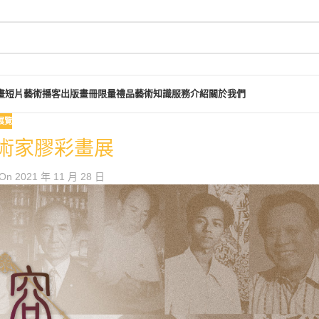
畫短片
藝術播客
出版畫冊
限量禮品
藝術知識
服務介紹
關於我們
展覽
術家膠彩畫展
On 2021 年 11 月 28 日