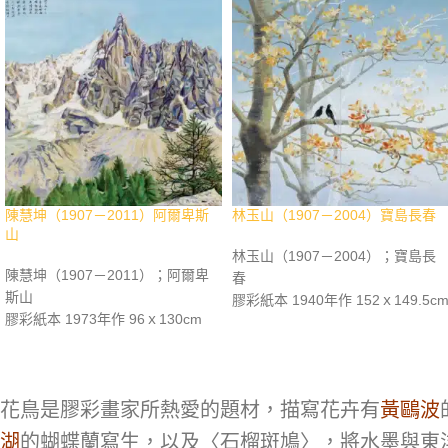
陳慧坤（1907－2011）阿爾卑斯
林玉山（1907－2004）寶島長春
山
林玉山（1907－2004）；寶島長
陳慧坤（1907－2011）；阿爾卑
春
斯山
膠彩紙本 1940年作 152ｘ149.5c
膠彩紙本 1973年作 96ｘ130cm
鈐印：林英貴印
題識：予於一九七三年孟夏，暢遊
資料：《桃城散人 林玉山98回顧
法國各地名勝古蹟，訪康布露山於
展》，長流美術館，2004年4月，
時，目睹阿爾卑斯山，山勢雄□盤
p.123。《台展三少年 陳進 林玉山
礡，拔地掃天萬餘呎，峯高接天，
花鳥是膠彩畫家所熱愛的題材，描寫花卉有
黃鷗波
郭雪湖》，國家圖書館，2009年1
亙瑞士法奧義三國，極天下名山之
月，p.41。《典範移轉：林玉山繪
湖
的蝴蝶蘭寫生，以及〈石榴斑鳩〉，將水墨與東