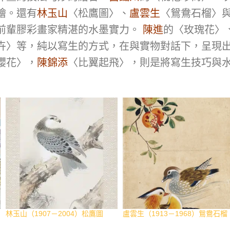
術館，2013年3月，p.291。《百年
灣省立美術館，1997年1月，
繪。還有
林玉山
〈松鷹圖〉、
盧雲生
〈鴛鴦石榴〉
華人繪畫 彩墨專冊》，長流美術
p.62。《儒風薰染 黃鷗波藝術紀
館，2016年6月，p.214。《不朽的
展》，長流美術館，2013年1月，
前輩膠彩畫家精湛的水墨實力。
陳進
的〈玫瑰花〉
壇
青春 台灣美術館再發現》，北師美
p.37。《臺灣畫達人 黃鷗波論文
卉〉等，純以寫生的方式，在與實物對話下，呈現
術館，2021年3月，p.208。《嫋
集、書畫集》，長流美術館，201
嫋.清音.陳敬輝》，藝術家出版
年12月，p.58。《臺灣美術全集3
櫻花〉，
陳錦添
〈比翼起飛〉，則是將寫生技巧與
社，2019年12月，p.102。《嫋嫋
－黃鷗波》，長流美術館，2019
清音 陳敬輝》，藝術家出版社，
10月，p.121。《樸實．詩畫．黃
2019年12月，p.102。
鷗波》，國立台灣美術館，2023
11月，p.135。
林玉山（1907－2004）松鷹圖
盧雲生（1913－1968）鴛鴦石榴