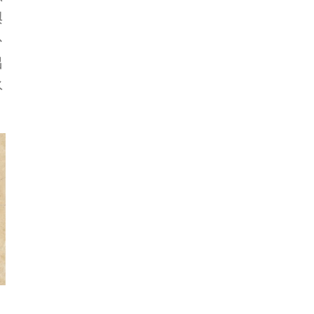
10月，p.76。
與
念
、
出
1
4
水
年
年
林之助（1917－2008）莢果
呂鐵州（1899－1942）枇杷珍