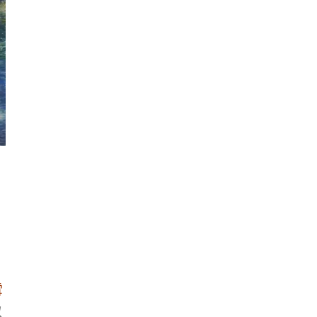
陳永森（1913－1997）彩霞漁影
結城素明（1875－1957）湖山
曉
陳永森（1913－1997）；彩霞漁
結城素明（1875－1957）；湖
影
清曉
膠彩紙本 32ｘ41cm
膠彩絹本 43ｘ51.5cm
題識：日映去帆逐曉風，一聲款乃
題識：素明寫。
看
入虛空，漁翁投網撈魚兒，煙外孤
鈐印：素明
舟曲未終。陳永森題於壺中。
鈐印：永森
雪
資料：《不朽傳奇 陳永森105歲誕
臺
辰紀念展》，長流美術館，2018年
以