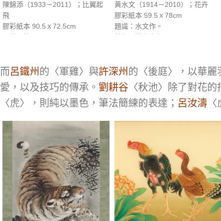
陳錦添（1933－2011）；比翼起
黃水文（1914－2010）；花卉
飛
膠彩紙本 59.5ｘ78cm
膠彩紙本 90.5ｘ72.5cm
題識：水文作。
題識：怡吾。
鈐印：黃水文印
鈐印：怡吾
資料： 《臺灣之光 近現代西畫美
術名家精選集》，長流美術館，
而
呂鐵州
的〈軍雞〉與
許深州
的〈後庭〉，以華麗
2011年12月，p.339。《繼往開來
愛，以及技巧的傳承。
劉耕谷
〈秋池〉除了對花的
長流四十週年紀念專輯》，長流美
〈虎〉，則純以墨色，筆法簡練的表達；
呂汝濤
〈
術館，2013年3月，p.299。