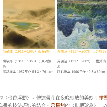
陳敬輝（1911－1968）東海邊色
黃鷗波（1917－2003）世外桃源
陳敬輝（1911－1968）；東海邊
黃鷗波（1917－2003）；世外桃
色
源
m
膠彩絹本 1957年作 54.3ｘ76.1cm
膠彩紙本 1990年作 49.5ｘ60cm
題識：丁酉十一月，敬輝。
題識：世外桃源。灕江盛暑似涼
鈐印：敬輝
秋，兒戲清波作浪鷗，爬泳青山
資料： 《臺灣之光 近現代西畫美
倒影，桃源畫幅眼中收。一九九0
術名家精選集》，長流美術館，
中秋前二日 鷗波詩畫。
的〈暗香浮動〉，傳達曇花在夜晚綻放的美妙；
郭
2
2011年12月，p.304。《繼往開來
鈐印：鷗波
長流四十週年紀念專輯》，長流美
資料：《黃鷗波八十回顧展》，
洋畫的技法巧妙的結合。
呂鐵州
的〈枇杷珍禽〉，