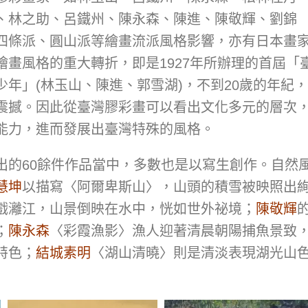
、林之助、呂鐵州、陳永森、陳進、陳敬輝、劉錦
四條派、圓山派等繪畫流派風格影響，亦有日本畫
畫風格的重大轉折，即是1927年所辦理的首屆「
年」(林玉山、陳進、郭雪湖)，不到20歲的年紀，
震撼。因此從臺灣膠彩畫可以看出文化多元的層次
能力，進而發展出臺灣特殊的風格。
出的60餘件作品當中，多數也是以寫生創作。自然
慧坤
以描寫〈阿爾卑斯山〉，山頭的積雪被映照出
戲灕江，山景倒映在水中，恍如世外祕境；
陳敬輝
；
陳永森
〈彩霞漁影〉漁人迎著清晨朝陽捕魚景致
特色；
結城素明
〈湖山清曉〉則是清淡表現湖光山