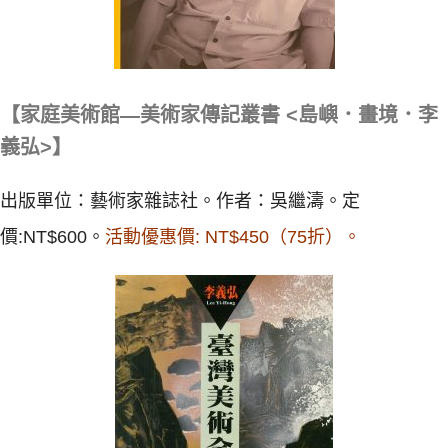
【家庭美術館—美術家傳記叢書 <島嶼．畫境．李
義弘>】
出版單位：藝術家雜誌社。作者：吳繼濤。定
價:NT$600。
活動優惠價: NT$450（75折）。