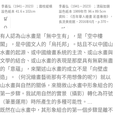
李義弘（1941－2023）；霜枝縱橫
李義弘（1941－2023）；清谿如鏡
設色紙本 41.6ｘ102cm
設色紙本 1989年作 96ｘ89.5cm
資料：《百年華人繪畫 彩墨專冊》，
長流美術館，2016年6月，p.370。
有人認為山水畫是「無中生有」，是「空中樓
閣」，是中國文人的「烏托邦」。姑且不以中國山
水畫的起源、或中國繪畫系統的主流、或山水畫與
文學的結合、或山水畫的表現是那麼具有無窮無盡
的「意蘊」，來闡述山水畫的成立不是「向壁虛
造」。（何況繪畫藝術那有不用想像的呢?）就以
山水畫與自然的關係，來簡敘山水畫中形象組合的
第一步驟。我試用自然的實景（攝影）轉化為符號
（筆墨運用）時所產生的多種可能性。…
既然在山水畫中，其形象組合的第一個步驟是離不