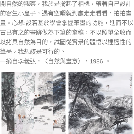
開自然的觀察，我於是揹起了相機，帶著自己設計
的寫生小盒子，遇有空暇就到處走走看看，拍拍畫
畫。心想:設若基於學會掌握筆墨的功能，進而不以
古已有之的畫跡做為下筆的奎稿，不以照單全收而
以拷貝自然為目的，試圖從實景的體悟以達適性的
筆墨，我想該是可行的。
—摘自李義弘，〈自然與畫意〉，1986 。