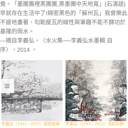
覺。「墨團團裡黑團團,黑墨團中天地寬」(石濤語)
早就存在生活中了!綿密黑色的「蘇州瓦」我曾樂此
不疲地畫著、勾勒屋瓦的線性與筆趣不能不歸功於
基隆的雨水。
—摘自李義弘，〈水火集──李義弘水墨輯 自
序〉，2014 。
李義弘（1941－2023）霜枝縱橫
李義弘（1941－2023）清谿如鏡