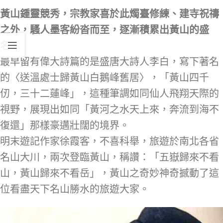
黃山鍾靈競秀，宗教家喜於此燭臺修練、建寺祝禱
之外，騷人墨客紛沓而至，逐漸積累出黃山的盛
名。
最早留有偉大詩篇的是盛唐大詩人李白，寫下著名
的〈送溫處士歸黃山白鵝峰舊居〉，「黃山四千
仞，三十二蓮峰」，這種筆調如同仙人飛翔天際的
視野，展現出如同「黃河之水天上來，奔流到海不
復還」那樣豪邁壯闊的境界。
明末遊記作家徐霞客，不喜科舉，旅遊於南北各省
名山大川，兩次登臨黃山，稱讚：「五嶽歸來不看
山，黃山歸來不看岳」，黃山之奇妙神奇撼動了這
位看盡天下名山勝水的旅遊大家。