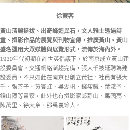
徐霞客
黃山清麗挺拔
、
出奇峰造異石
，文人雅士
透過詩
畫、攝影作品的展覽與刊物宣傳
，推廣黃山
。黃山
盛名運用大眾媒體與展覽形式，流傳於海內外。
1930年代初期在許世英倡議下，於南京成立黃山建
設委員會，交通網絡漸趨完備，張大千被延聘為建
設委員，不只如此在南京也創立黃社，社員有張大
千、張善子、黃賓虹、吳湖帆、錢瘦鐵、葉淺予、
鍾山隱等畫家，此外也有攝影家郎靜山、馬國亮、
陳萬里、徐天章、邵禹襄等人。