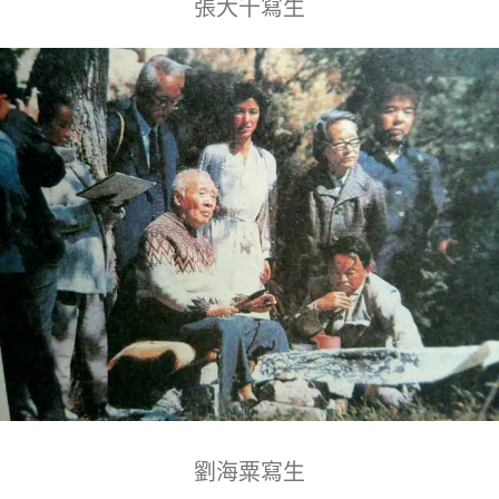
張大千寫生
劉海粟寫生