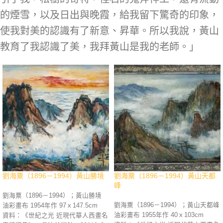
p.38。《張大千：長流美術館50週年
術館／中國文聯出版社，2014年4
紀念選》，藝術家出版社／長流美術
的煙雪，以及日出與晚霞，給我留下驚奇的印象，
月，p.84。《百年華人繪畫 彩墨專
館，2024年1月，p.68-69、289。
冊》，長流美術館，2016年6月，
使我對美的認識有了新意、昇華。所以我說，黃山
《品畫錄》，藝術家出版社／長流美
p.114。《張大千：長流美術館50週年
術館，2024年4月，p.33。
紀念選》，藝術家出版社／長流美術
教育了我認識了美，我拜黃山是我的老師。」
館，2024年1月，p.170-171、309。
劉海粟（1896－1994）黃山勝境
劉海粟（1896－1994）黃山天都
峰
劉海粟（1896－1994）；黃山勝境
劉海粟（1896－1994）；黃山天都峰
油彩畫布 1954年作 97ｘ147.5cm
油彩畫布 1955年作 40ｘ103cm
資料：《世紀之光 近現代華人西畫名