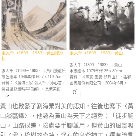
張大千（1899－1983）黃山擾龍
張大千（1899－1983）黃山
松
張大千（1899－1983）；黃山
張大千（1899－1983）；黃山擾龍松
水墨紙本 1979年作 35ｘ89cm
設色紙本 1946年作 60.7ｘ119.7cm
資料：《畫意 集錦 郎靜山》，雄獅
資料：《渡海三家 張大千／溥心畬／
圖書股份有限公司，2004年6月，
黃君璧彩墨精華特展》，長流美術
p.151。《渡海三家 張大千／溥心畬
館，2010年12月，p.47。《登峰造極
／黃君璧彩墨精華特展》，長流美術
張大千逝世三十週年紀念精選》，長
館，2010年12月，p.105。《登峰造
黃山也啟發了劉海粟對美的認知，往後也寫下〈黃
流美術館，2013年7月，p.78。《江
極 張大千逝世三十週年紀念精選》，
山萬里 張大千藝術展》，中國美術
長流美術館，2013年7月，p.122。
山談藝錄〉，他認為黃山為天下之絕秀：「徒步爬
館，2014年1月，p.50。《千古傳奇
《江山萬里 張大千藝術展》，中國美
山，山路很差，險處要手腳並用，但黃山的風景吸
張大千藝術展作品集》，長流美術館
術館，2014 年 1 月，P.110。《千古
／中國文聯出版社，2014年4月，
傳奇 張大千藝術展作品集》，長流美
引了我，松樹的奇特，怪石的鬼斧神工，還有流動