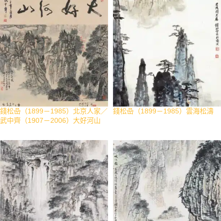
錢松喦（1899－1985）北京人家／
錢松喦（1899－1985）雲海松濤
武中齊（1907－2006）大好河山