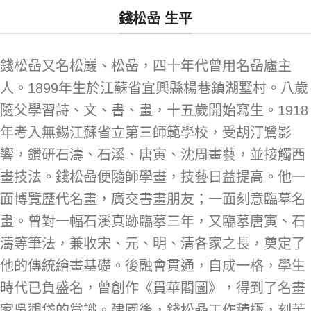
錢松喦 生平
錢松喦又名松巖、松喦，四十年代曾用名喦廬主
人。1899年生於江蘇省宜興縣楊巷鎮湖墅村。八歲
隨父學習詩、文、書、畫，十五歲開始寫生。1918
年考入無錫江蘇省立第三師範學校，受胡汀鷺影
響，鑽研石濤、石溪、唐寅、沈周畫藝，並接觸西
畫技法。錢松喦便隨師學畫，技藝日益提高。他一
面博覽歷代名畫，廣交書畫朋友；一面刻意臨摹名
畫。曾對一幅石溪真跡臨摹三年，又臨摹唐寅、石
濤等筆法，兼收宋、元、明、清各家之長，奠定了
他的傳統繪畫基礎。後融會貫通，自成一格，學生
時代已負盛名，曾創作《貫華閣圖》，得到了名畫
家吳觀岱的賞識。建國後，錢松喦工作積極，刻苦