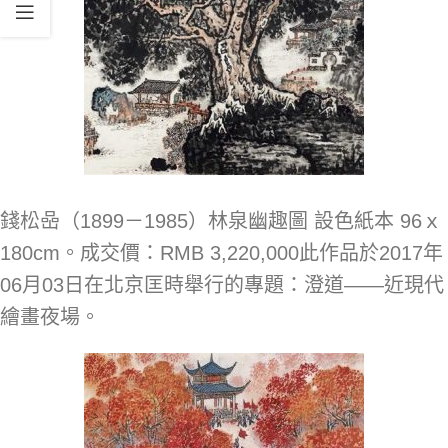
錢松喦（1899－1985）林泉幽趣圖 設色紙本 96ｘ
180cm。成交價：RMB 3,220,000此作品於2017年
06月03日在北京匡時舉行的專題：澄道——近現代
繪畫夜場。