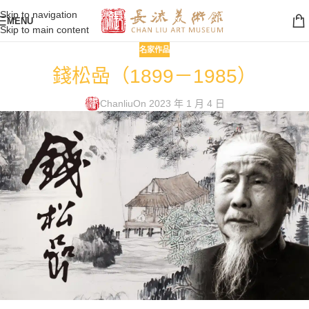
Skip to navigation
MENU
Skip to main content
名家作品
錢松喦（1899－1985）
Chanliu
On 2023 年 1 月 4 日