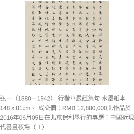
弘一（1880－1942） 行楷華嚴經集句 水墨紙本
148ｘ81cm。 成交價：RMB 12,880,000此作品於
2016年06月05日在北京保利舉行的專題：中國近現
代書畫夜場（Ⅱ）