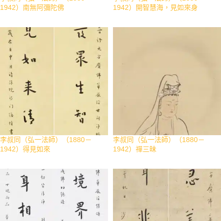
1942）南無阿彌陀佛
1942）開智慧海，見如來身
李叔同（弘一法師）（1880－
李叔同（弘一法師）（1880－
1942）得見如來
1942）禪三昧