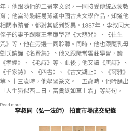
年，他跟隨他的二哥李文熙，一同接受傳統啟蒙教
育；他當時能輕易背誦中國古典文學作品，知道他
相關事蹟者，都對其感到訝異。1887年，李叔同大
侄子的妻子跟隨王孝廉學習《大悲咒》、《往生
咒》等，他在旁邊一同聆聽。同時，他也跟隨乳母
劉氏讀誦《名賢集》。他又跟隨常雲莊學習，讀
《孝經》、《毛詩》等。此後；他又讀《唐詩》、
《千家詩》、《四書》、《古文觀止》、《爾雅》
等。十三歲時，他學習篆文。十五歲時，他吟誦出
「人生猶似西山日，富貴終如草上霜」等詩句。
Read more
李叔同（弘一法師） 拍賣市場成交紀錄