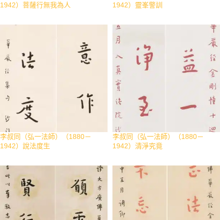
1942）菩薩行無我為人
1942）靈峯警訓
李叔同（弘一法師）（1880－
李叔同（弘一法師）（1880－
1942）說法度生
1942）清淨究竟