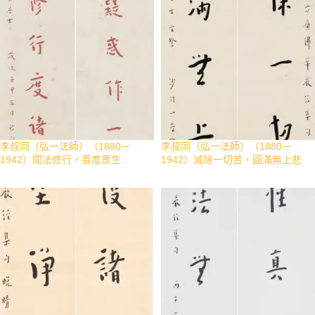
李叔同（弘一法師）（1880－
李叔同（弘一法師）（1880－
1942）聞法修行，善度眾生
1942）滅除一切苦，圓滿無上悲