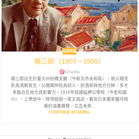
名家作品
楊三郎（1907－1995）
Chanliu
楊三郎出生於臺北州枋橋支廳（今新北市永和區），祖父楊克
彰為清朝貢生，父親楊仲佐為詩人、菸酒商與地方仕紳，多才
多藝且在地方具影響力。1915年就讀艋舺公學校（今老松國
小），上學途中，時常經過一家文具店，看到日本畫家鹽月桃
甫的油畫展覽，立志未來...
CONTINUE READING