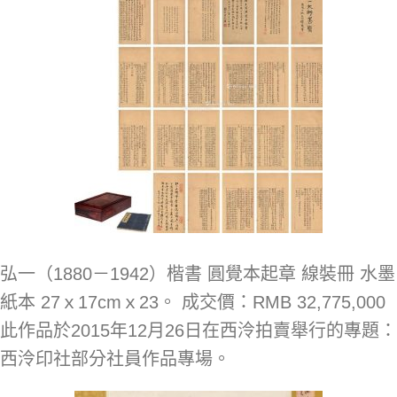
弘一（1880－1942）楷書 圓覺本起章 線裝冊 水墨
紙本 27ｘ17cmｘ23。 成交價：RMB 32,775,000
此作品於2015年12月26日在西泠拍賣舉行的專題：
西泠印社部分社員作品專場。