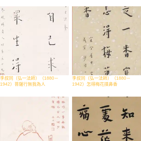
李叔同（弘一法師）（1880－
李叔同（弘一法師）（1880－
1942）菩薩行無我為人
1942）怎得梅花撲鼻香