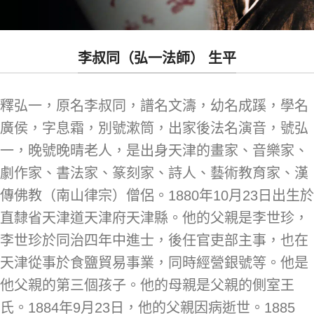
李叔同（弘一法師） 生平
釋弘一，原名李叔同，譜名文濤，幼名成蹊，學名
廣侯，字息霜，別號漱筒，出家後法名演音，號弘
一，晚號晚晴老人，是出身天津的畫家、音樂家、
劇作家、書法家、篆刻家、詩人、藝術教育家、漢
傳佛教（南山律宗）僧侶。1880年10月23日出生於
直隸省天津道天津府天津縣。他的父親是李世珍，
李世珍於同治四年中進士，後任官吏部主事，也在
天津從事於食鹽貿易事業，同時經營銀號等。他是
他父親的第三個孩子。他的母親是父親的側室王
氏。1884年9月23日，他的父親因病逝世。1885