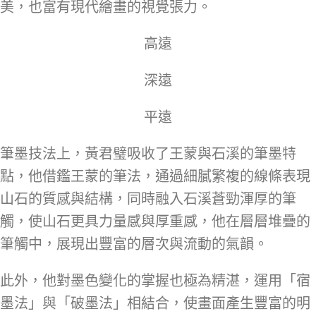
美，也富有現代繪畫的視覺張力。
高遠
深遠
平遠
筆墨技法上，黃君璧吸收了王蒙與石溪的筆墨特
點，他借鑑王蒙的筆法，通過細膩繁複的線條表現
山石的質感與結構，同時融入石溪蒼勁渾厚的筆
觸，使山石更具力量感與厚重感，他在層層堆疊的
筆觸中，展現出豐富的層次與流動的氣韻。
此外，他對墨色變化的掌握也極為精湛，運用「宿
墨法」與「破墨法」相結合，使畫面產生豐富的明