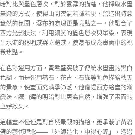
暗對比與墨色層次，對於雲霧的描繪，他採取水墨
暈染的方式，使得山間雲氣若隱若現，營造出詩意
盎然的氛圍，瀑布的處理更是亮點之一，他融合了
西方光影技法，利用細膩的墨色層次與暈染，表現
出水流的透明感與立體感，使瀑布成為畫面中的視
覺焦點。
在色彩運用方面，黃君璧突破了傳統水墨畫的黑白
色調，而是運用赭石、花青、石綠等顏色描繪秋天
的景象，使畫面充滿季節感，他借鑑西方繪畫的漸
變法，讓山體的明暗對比更為自然，增強了畫面的
立體效果。
這幅畫不僅僅是對自然景觀的描繪，更承載了黃君
璧的藝術理念——「外師造化，中得心源」，透過