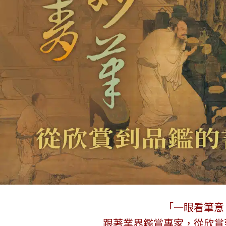
「一眼看筆意
跟著業界鑑賞專家，從欣賞