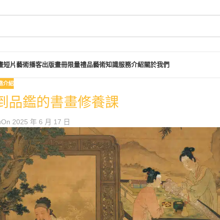
畫短片
藝術播客
出版畫冊
限量禮品
藝術知識
服務介紹
關於我們
務介紹
賞到品鑑的書畫修養課
u
On 2025 年 6 月 17 日