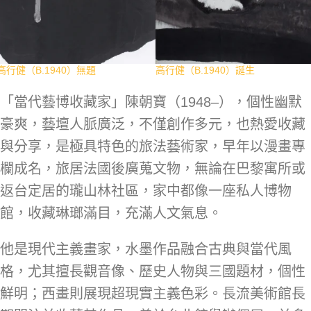
高行健（B.1940）無題
高行健（B.1940）誕生
「當代藝博收藏家」陳朝寶（1948–），個性幽默
豪爽，藝壇人脈廣泛，不僅創作多元，也熱愛收藏
與分享，是極具特色的旅法藝術家，早年以漫畫專
欄成名，旅居法國後廣蒐文物，無論在巴黎寓所或
返台定居的瓏山林社區，家中都像一座私人博物
館，收藏琳瑯滿目，充滿人文氣息。
他是現代主義畫家，水墨作品融合古典與當代風
格，尤其擅長觀音像、歷史人物與三國題材，個性
鮮明；西畫則展現超現實主義色彩。長流美術館長