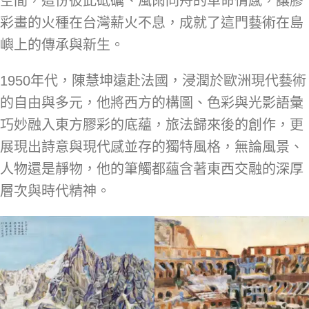
空間，這份彼此砥礪、風雨同舟的革命情感，讓膠
彩畫的火種在台灣薪火不息，成就了這門藝術在島
嶼上的傳承與新生。
1950年代，陳慧坤遠赴法國，浸潤於歐洲現代藝術
的自由與多元，他將西方的構圖、色彩與光影語彙
巧妙融入東方膠彩的底蘊，旅法歸來後的創作，更
展現出詩意與現代感並存的獨特風格，無論風景、
人物還是靜物，他的筆觸都蘊含著東西交融的深厚
層次與時代精神。