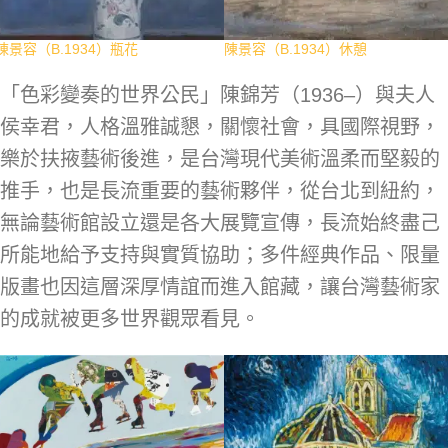
陳景容（B.1934）瓶花
陳景容（B.1934）休憩
「色彩變奏的世界公民」陳錦芳（1936–）與夫人
侯幸君，人格溫雅誠懇，關懷社會，具國際視野，
樂於扶掖藝術後進，是台灣現代美術溫柔而堅毅的
推手，也是長流重要的藝術夥伴，從台北到紐約，
無論藝術館設立還是各大展覽宣傳，長流始終盡己
所能地給予支持與實質協助；多件經典作品、限量
版畫也因這層深厚情誼而進入館藏，讓台灣藝術家
的成就被更多世界觀眾看見。