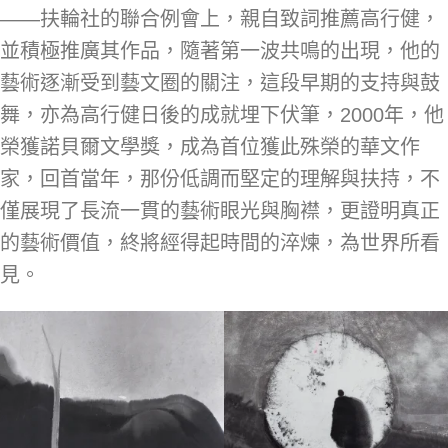
——扶輪社的聯合例會上，親自致詞推薦高行健，
並積極推廣其作品，隨著第一波共鳴的出現，他的
藝術逐漸受到藝文圈的關注，這段早期的支持與鼓
舞，亦為高行健日後的成就埋下伏筆，2000年，他
榮獲諾貝爾文學獎，成為首位獲此殊榮的華文作
家，回首當年，那份低調而堅定的理解與扶持，不
僅展現了長流一貫的藝術眼光與胸襟，更證明真正
的藝術價值，終將經得起時間的淬煉，為世界所看
見。