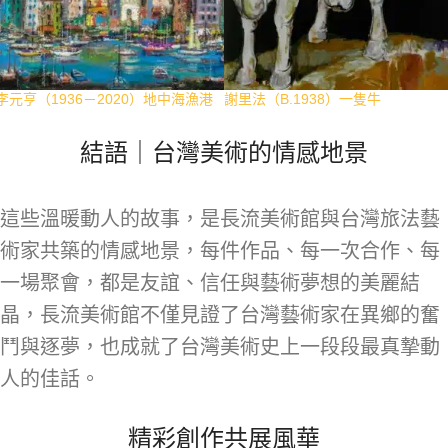
李元亨（1936－2020）地中海漁港
謝里法（B.1938）一隻牛
結語｜台灣美術的情感地景
這些溫暖動人的故事，是長流美術館與台灣旅法藝
術家共築的情感地景，每件作品、每一次合作、每
一場聚會，都是友誼、信任與藝術夢想的美麗結
晶，長流美術館不僅見證了台灣藝術家在異鄉的奮
鬥與逐夢，也成就了台灣美術史上一段段最真摯動
人的佳話。
精彩創作共展風華