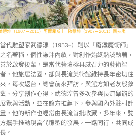
陳慧坤（1907－2011）阿爾卑斯山
陳慧坤（1907－2011）鬪技場
當代雕塑家武德淳（1953–）則以「廢鐵魔術師」
之名著稱，個性謙沖內斂，對創作始終熱誠執著，
善於啟發後輩，是當代藝壇極具感召力的藝術智
者，他旅居法國，卻與長流美術館維持長年密切往
來，每次返台，總會前來拜訪，與館方如老友般敘
舊、分享創作心得。武德淳曾多次參與長流舉辦的
展覽與活動，並在館方推薦下，參與國內外駐村計
畫，他的新作也經常由長流首批收藏，多年來，雙
方攜手推動現當代雕塑的發展，一路同行，共同成
長。