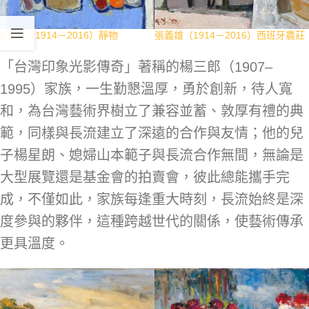
張義雄（1914－2016）靜物
張義雄（1914－2016）西班牙農莊
「台灣印象光影傳奇」著稱的楊三郎（1907–
1995）家族，一生勤懇溫厚，勇於創新，待人寬
和，為台灣藝術界樹立了兼容並蓄、敦厚有禮的典
範，同樣與長流建立了深遠的合作與友情；他的兒
子楊星朗、媳婦山本範子與長流合作無間，無論是
大型展覽還是基金會的拍賣會，彼此總能攜手完
成，不僅如此，家族每逢重大時刻，長流始終是深
度參與的夥伴，這種跨越世代的關係，使藝術傳承
更具溫度。