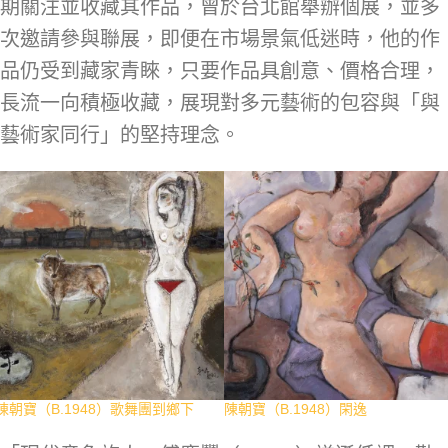
期關注並收藏其作品，曾於台北館舉辦個展，並多
次邀請參與聯展，即便在市場景氣低迷時，他的作
品仍受到藏家青睞，只要作品具創意、價格合理，
長流一向積極收藏，展現對多元藝術的包容與「與
藝術家同行」的堅持理念。
陳朝寶（B.1948）歌舞團到鄉下
陳朝寶（B.1948）閑逸