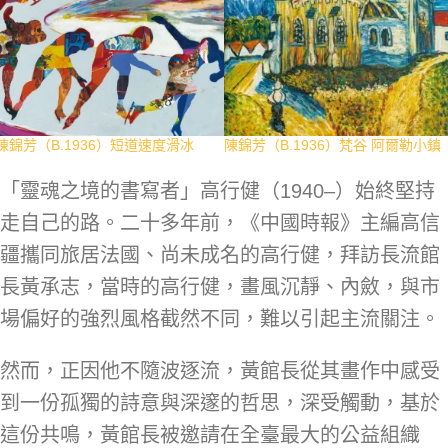
陳錦芳（B.1936）短道速度滑冰
陳錦芳（B.1936）梵谷 阿爾勒小鎮
「靈魂之境的書寫者」高行健（1940–）始終堅持
走自己的路。二十多年前，《中國時報》主編高信
疆攜同旅居法國、尚未成名的高行健，拜訪長流館
長黃承志，當時的高行健，畫風沉靜、內斂，與市
場偏好的強烈風格截然不同，難以引起主流關注。
然而，正因他不隨波逐流，黃館長從其畫作中感受
到一份孤獨的詩意與深邃的哲思，深受觸動，基於
這份共鳴，黃館長被邀請在全臺最大的公益組織