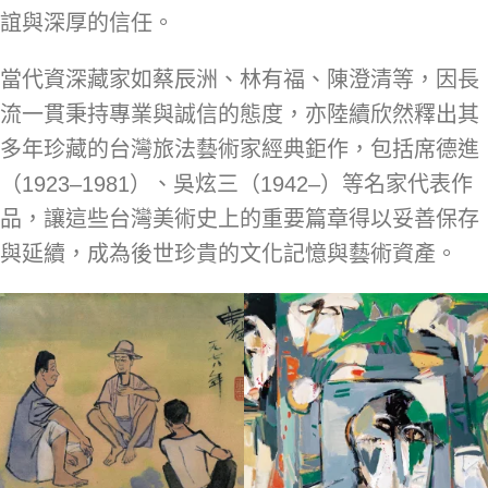
誼與深厚的信任。
當代資深藏家如蔡辰洲、林有福、陳澄清等，因長
流一貫秉持專業與誠信的態度，亦陸續欣然釋出其
多年珍藏的台灣旅法藝術家經典鉅作，包括席德進
（1923–1981）、吳炫三（1942–）等名家代表作
品，讓這些台灣美術史上的重要篇章得以妥善保存
與延續，成為後世珍貴的文化記憶與藝術資產。