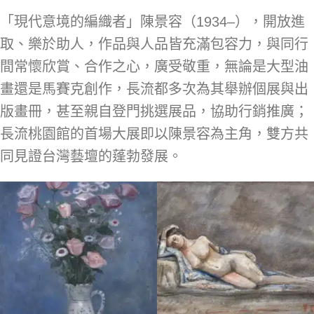
「現代意境的編織者」陳景容（1934–），開放進
取、樂於助人，作品與人品皆充滿包容力，與同行
間常懷欣賞、合作之心，廣受敬重，無論是大型油
畫還是馬賽克創作，長流都多次為其舉辦個展與出
版畫冊，甚至親自登門挑選展品，協助行銷推廣；
長流桃園館的首場大展即以陳景容為主角，雙方共
同見證台灣藝壇的蓬勃發展。