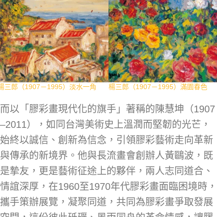
楊三郎（1907－1995）淡水一角
楊三郎（1907－1995）滿園春色
而以「膠彩畫現代化的旗手」著稱的陳慧坤（1907
–2011），如同台灣美術史上溫潤而堅韌的光芒，
始終以誠信、創新為信念，引領膠彩藝術走向革新
與傳承的新境界。他與長流畫會創辦人黃鷗波，既
是摯友，更是藝術征途上的夥伴，兩人志同道合、
情誼深厚，在1960至1970年代膠彩畫面臨困境時，
攜手策辦展覽，凝聚同道，共同為膠彩畫爭取發展