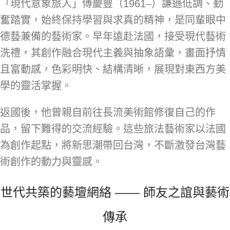
「現代意象旅人」傅慶豐（1961–）謙遜低調、勤
奮踏實，始終保持學習與求真的精神，是同輩眼中
德藝兼備的藝術家。早年遠赴法國，接受現代藝術
洗禮，其創作融合現代主義與抽象語彙，畫面抒情
且富動感，色彩明快、結構清晰，展現對東西方美
學的靈活掌握。
返國後，他曾親自前往長流美術館修復自己的作
品，留下難得的交流經驗。這些旅法藝術家以法國
為創作起點，將新思潮帶回台灣，不斷激發台灣藝
術創作的動力與靈感。
世代共築的藝壇網絡 —— 師友之誼與藝術
傳承