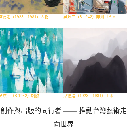
席德進（1923－1981）人物
吳炫三（B.1942）非洲祖魯人
吳炫三（B.1942）帆船
席德進（1923－1981）山水
創作與出版的同行者 —— 推動台灣藝術走
向世界