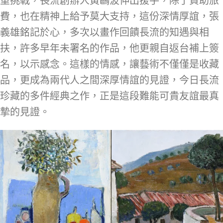
重挑戰，長流創辦人黃鷗波伸出援手，除了資助旅
費，也在精神上給予莫大支持，這份深情厚誼，張
義雄銘記於心，多次以畫作回饋長流的知遇與相
扶，許多早年未署名的作品，他更親自返台補上簽
名，以示感念。這樣的情感，讓藝術不僅僅是收藏
品，更成為兩代人之間深厚情誼的見證，今日長流
珍藏的多件經典之作，正是這段難能可貴友誼最真
摯的見證。