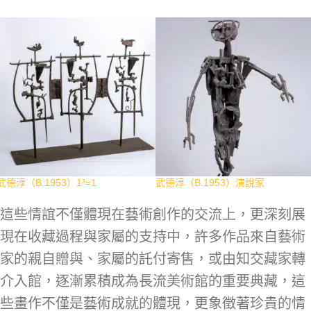
武德淳（B.1953）1³=1
武德淳（B.1953）演說家
這些情誼不僅體現在藝術創作的交流上，更深刻展
現在收藏過程與家屬的支持中，許多作品來自藝術
家的親自贈與、家屬的託付寄售，或由知交藏家轉
介入館，逐漸累積成為長流美術館的重要典藏，這
些畫作不僅是藝術成就的體現，更象徵著珍貴的情