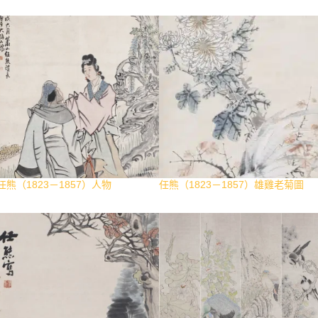
任熊（1823－1857）人物
任熊（1823－1857）雄雞老菊圖