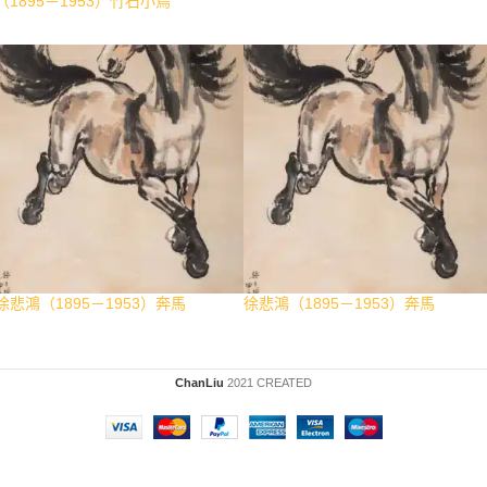
（1895－1953）竹石小鳥
徐悲鴻（1895－1953）奔馬
徐悲鴻（1895－1953）奔馬
ChanLiu
2021 CREATED