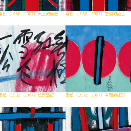
秦松（1932－2007）天上的節慶
秦松（1932－2007）空間的誕生
秦松（1932－2007）松青熱紅
秦松（1932－2007）空間的成形