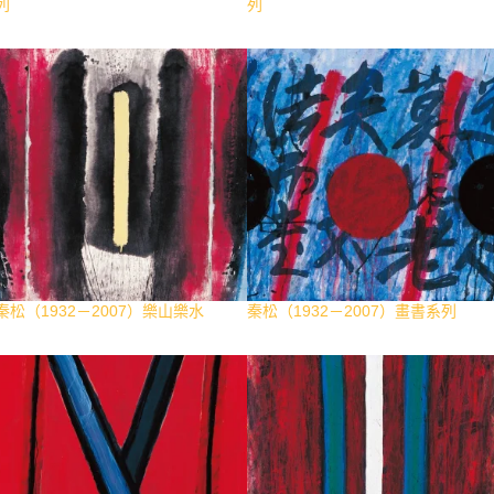
列
列
秦松（1932－2007）樂山樂水
秦松（1932－2007）畫書系列