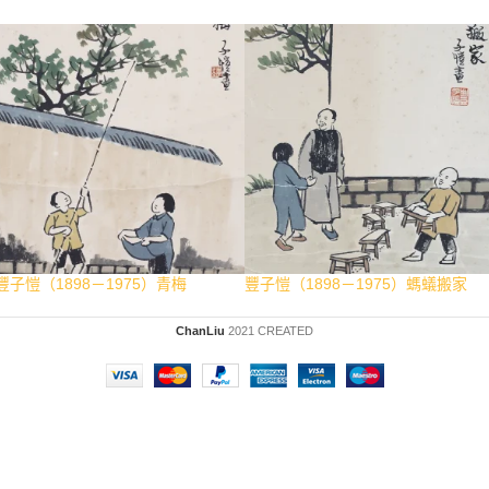
豐子愷（1898－1975）青梅
豐子愷（1898－1975）螞蟻搬家
ChanLiu
2021 CREATED