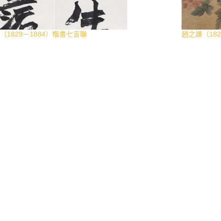
（1829－1884）楷書七言聯
趙之謙（182