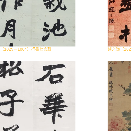
（1829－1884）行書七言聯
趙之謙（18