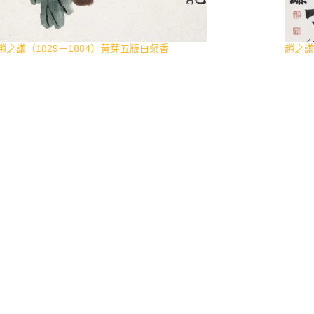
趙之謙（1829－1884）黃芽五版白粲香
趙之謙