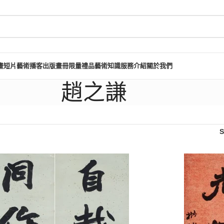
畫短片
藝術播客
出版畫冊
限量禮品
藝術知識
服務介紹
關於我們
趙之謙