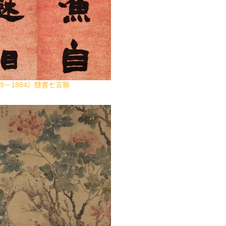
29－1884）隸書七言聯