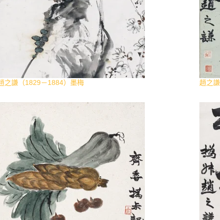
趙之謙（1829－1884）墨梅
趙之謙