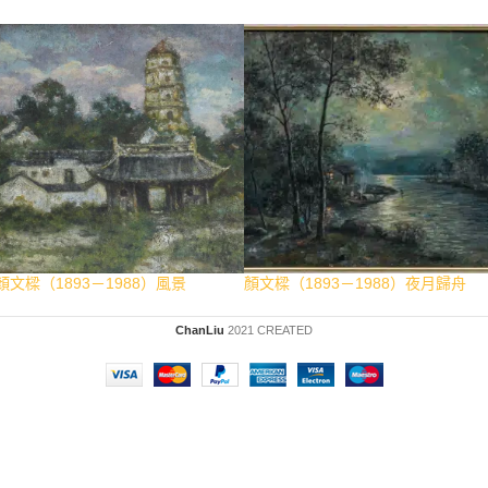
顏文樑（1893－1988）風景
顏文樑（1893－1988）夜月歸舟
ChanLiu
2021 CREATED