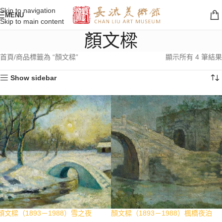
Skip to navigation
MENU
Skip to main content
顏文樑
首頁
商品標籤為 “顏文樑”
顯示所有 4 筆結果
Show sidebar
顏文樑（1893－1988）雪之夜
顏文樑（1893－1988）楓橋夜泊