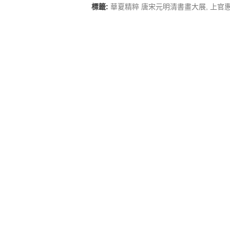
標籤:
華夏精粹 唐宋元明清書畫大展
,
上官