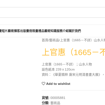
畫短片
藝術播客
出版畫冊
限量禮品
藝術知識
服務介紹
關於我們
首頁
藝術品
上官惠（1665－不詳）山水人
上官惠（1665
上官惠（1665－不詳）；山水人物
設色紙本 239ｘ120cm
資料：《華夏精粹 唐宋元明清書畫大展》，長流
Add to wishlist
貨號:
00005881
分類:
藝術品