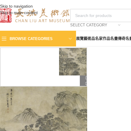
Skip to navigation
Skip to main content
SELECT CATEGORY
展覽
藝術品
名家作品
名畫傳奇
名
BROWSE CATEGORIES