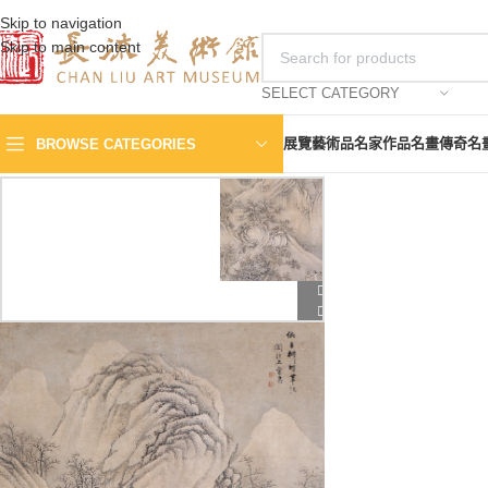
Skip to navigation
Skip to main content
SELECT CATEGORY
展覽
藝術品
名家作品
名畫傳奇
名
BROWSE CATEGORIES