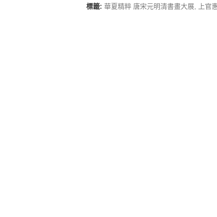
標籤:
華夏精粹 唐宋元明清書畫大展
,
上官