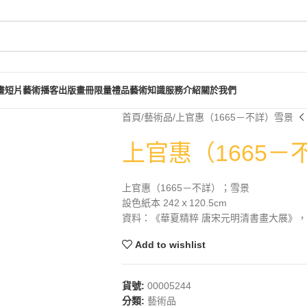
畫短片
藝術播客
出版畫冊
限量禮品
藝術知識
服務介紹
關於我們
首頁
藝術品
上官惠（1665－不詳）雪景
上官惠（1665－
上官惠（1665－不詳）；雪景
設色紙本 242ｘ120.5cm
資料：《華夏精粹 唐宋元明清書畫大展》，長流
Add to wishlist
貨號:
00005244
分類:
藝術品