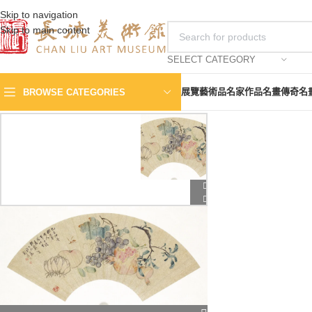
Skip to navigation
Skip to main content
SELECT CATEGORY
展覽
藝術品
名家作品
名畫傳奇
名
BROWSE CATEGORIES