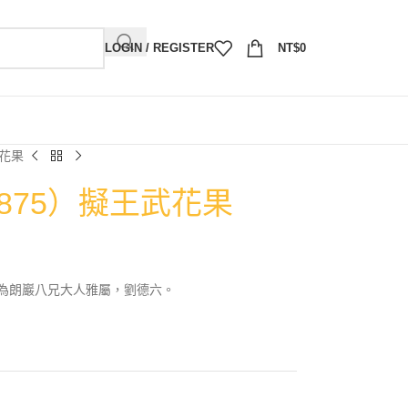
LOGIN / REGISTER
NT$
0
武花果
1875）擬王武花果
為朗巖八兄大人雅屬，劉德六。