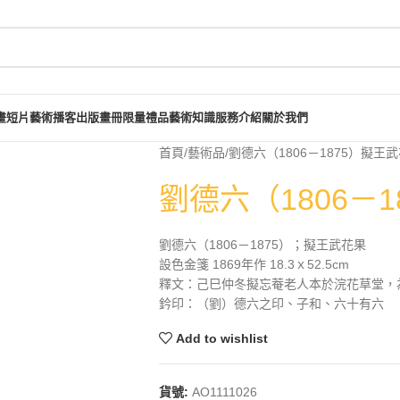
畫短片
藝術播客
出版畫冊
限量禮品
藝術知識
服務介紹
關於我們
首頁
藝術品
劉德六（1806－1875）擬王
劉德六（1806－
劉德六（1806－1875）；擬王武花果
設色金箋 1869年作 18.3ｘ52.5cm
釋文：己巳仲冬擬忘菴老人本於浣花草堂，
鈐印：（劉）德六之印、子和、六十有六
Add to wishlist
貨號:
AO1111026