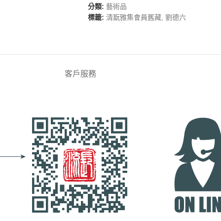
分類:
藝術品
標籤:
清翫雅集會員舊藏
,
劉德六
客戶服務