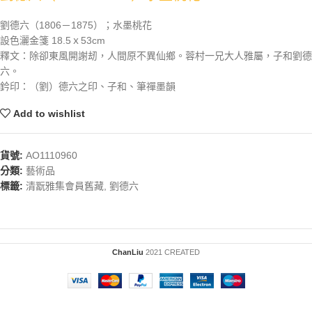
劉德六（1806－1875）；水墨桃花
設色灑金箋 18.5ｘ53cm
釋文：除卻東風開謝刼，人間原不異仙鄉。蓉村一兄大人雅屬，子和劉德
六。
鈐印：（劉）德六之印、子和、筆禪墨韻
Add to wishlist
貨號:
AO1110960
分類:
藝術品
標籤:
清翫雅集會員舊藏
,
劉德六
ChanLiu
2021 CREATED