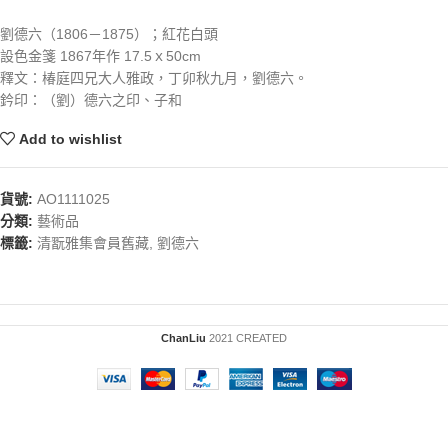
劉德六（1806－1875）；紅花白頭
設色金箋 1867年作 17.5ｘ50cm
釋文：椿庭四兄大人雅政，丁卯秋九月，劉德六。
鈐印：（劉）德六之印、子和
Add to wishlist
貨號:
AO1111025
分類:
藝術品
標籤:
清翫雅集會員舊藏
,
劉德六
ChanLiu
2021 CREATED