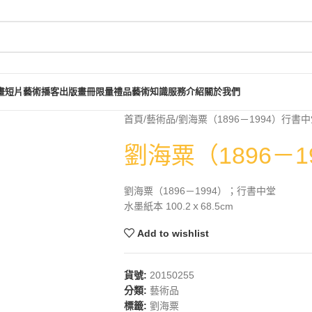
畫短片
藝術播客
出版畫冊
限量禮品
藝術知識
服務介紹
關於我們
首頁
藝術品
劉海粟（1896－1994）行書
劉海粟（1896－
劉海粟（1896－1994）；行書中堂
水墨紙本 100.2ｘ68.5cm
Add to wishlist
貨號:
20150255
分類:
藝術品
標籤:
劉海粟