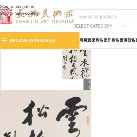
Skip to navigation
Skip to main content
SELECT CATEGORY
展覽
藝術品
名家作品
名畫傳奇
名
BROWSE CATEGORIES