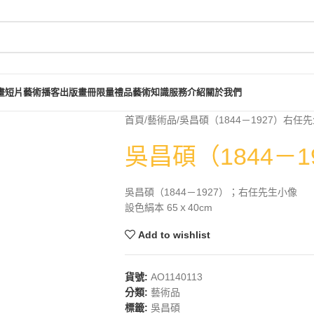
畫短片
藝術播客
出版畫冊
限量禮品
藝術知識
服務介紹
關於我們
首頁
藝術品
吳昌碩（1844－1927）右任
吳昌碩（1844－
吳昌碩（1844－1927）；右任先生小像
設色絹本 65ｘ40cm
Add to wishlist
貨號:
AO1140113
分類:
藝術品
標籤:
吳昌碩