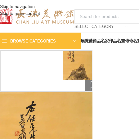
Skip to navigation
Skip to main content
SELECT CATEGORY
展覽
藝術品
名家作品
名畫傳奇
名
BROWSE CATEGORIES