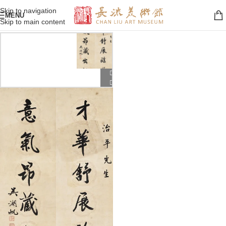
Skip to navigation
MENU
Skip to main content