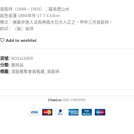
吳穀祥（1848－1903）；擬吳歷山水
設色金箋 1884年作 17.7ｘ53cm
釋文：撫墨井道人法為再南大兄大人正之。甲申三月吳穀祥。
鈐印：（吳）吳祥
Add to wishlist
貨號:
AO1111009
分類:
藝術品
標籤:
清翫雅集會員舊藏
,
吳穀祥
ChanLiu
2021 CREATED