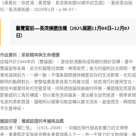
《黃賓虹｜徐悲鴻｜黃君璧：長流美術館50週年紀念選》，藝術家出版
社／長流美術館，2024年1月，p.96-97。
藝覽窗前——長流揀選佳構
（2025展期11月04日—12月07
日）
作品賞析：革新精神與生命禮讚
這幅作於1946年的〈雙貓圖〉，是徐悲鴻藝術成熟期的精妙佳構，畫中
雙貓姿態各異：前方的貓雙目微闔，神情安然；後方的貓則目光炯炯，警
覺地凝視前方，一靜一動，不僅象徵閒適與機警並存的生活節奏，也形成
鮮明的動靜對比，使整幅畫面更具張力與層次感。徐悲鴻巧妙運用空白，
營造中國畫特有的空靈意境，同時透過貓咪曲線的呼應，構建穩定而富有
節奏感的三角形構圖，他以墨色渲染貓身，濃淡層次自然過渡，精準表現
毛皮的柔軟質感，貓眼則以細筆勾勒並輔以層次渲染，晶瑩透亮，瞬間賦
予生靈神采。
題跋印證：權威認證的考據與品鑑
題跋者「楊仁愷」（1915–2008），中國近現代極具影響力的文博學
者、書畫鑑定家與故宮體系重要領導人之一，他一生致力於文物保護、典