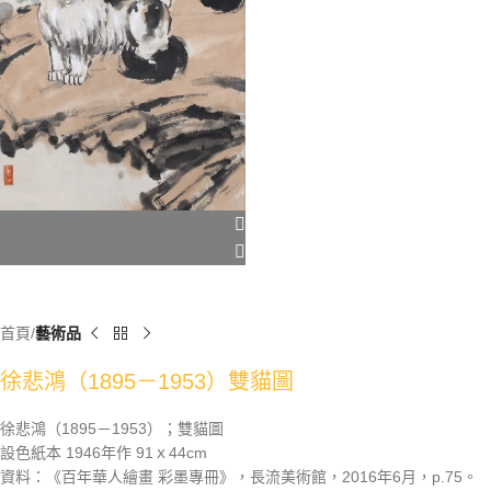
首頁
藝術品
徐悲鴻（1895－1953）雙貓圖
徐悲鴻（1895－1953）；雙貓圖
設色紙本 1946年作 91ｘ44cm
資料：《百年華人繪畫 彩墨專冊》，長流美術館，2016年6月，p.75。