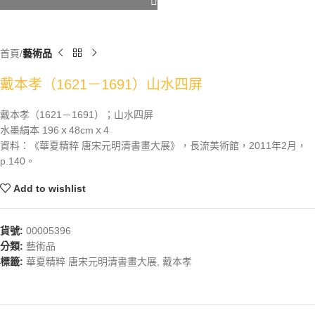
首頁
藝術品
戴本孝（1621－1691）山水四屏
戴本孝（1621－1691）；山水四屏
水墨絹本 196ｘ48cmｘ4
資料：《華夏精粹 唐宋元明清書畫大展》，長流美術館，2011年2月，
p.140。
Add to wishlist
貨號:
00005396
分類:
藝術品
標籤:
華夏精粹 唐宋元明清書畫大展
,
戴本孝