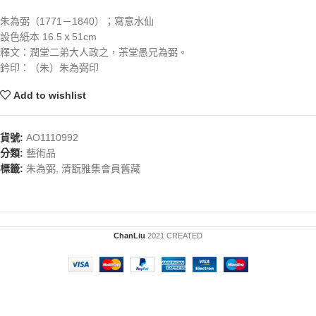
朱為弼（1771－1840）；寫意水仙
設色紙本 16.5ｘ51cm
釋文：潤堂二弟大人政之，茮堂愚兄為弼。
鈐印：（朱）朱為弼印
Add to wishlist
貨號:
AO1110992
分類:
藝術品
標籤:
朱為弼
,
清翫雅集會員舊藏
ChanLiu
2021 CREATED