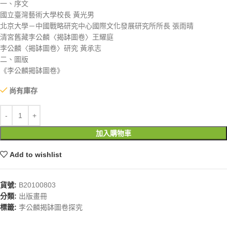
一、序文
國立臺灣藝術大學校長 黃光男
北京大學－中國戰略研究中心國際文化發展研究所所長 張雨晴
清宮舊藏李公麟〈揭缽圖卷〉王耀庭
李公麟〈揭缽圖卷〉研究 黃承志
二、圖版
《李公麟揭缽圖卷》
尚有庫存
加入購物車
Add to wishlist
貨號:
B20100803
分類:
出版畫冊
標籤:
李公麟揭缽圖卷探究