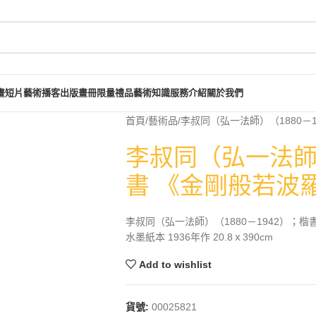
畫短片
藝術播客
出版畫冊
限量禮品
藝術知識
服務介紹
關於我們
首頁
藝術品
李叔同（弘一法師）（1880－
李叔同（弘一法師）
書 《金剛般若波
李叔同（弘一法師）（1880－1942）；
水墨紙本 1936年作 20.8ｘ390cm
Add to wishlist
貨號:
00025821