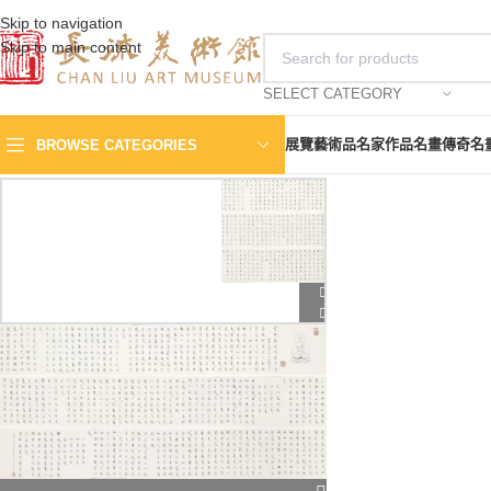
Skip to navigation
Skip to main content
SELECT CATEGORY
展覽
藝術品
名家作品
名畫傳奇
名
BROWSE CATEGORIES