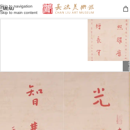
Skip to navigation
MENU
Skip to main content