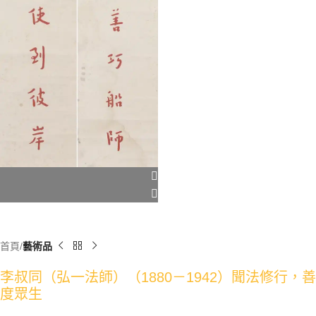
首頁
藝術品
李叔同（弘一法師）（1880－1942）聞法修行，善
度眾生