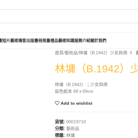
畫短片
藝術播客
出版畫冊
限量禮品
藝術知識
服務介紹
關於我們
首頁
藝術品
林墉（B.1942）少女與鴿
林墉（B.1942
林墉（B.1942）；少女與鴿
設色紙本 68ｘ69cm
Add to wishlist
貨號:
00019710
分類:
藝術品
標籤:
林墉