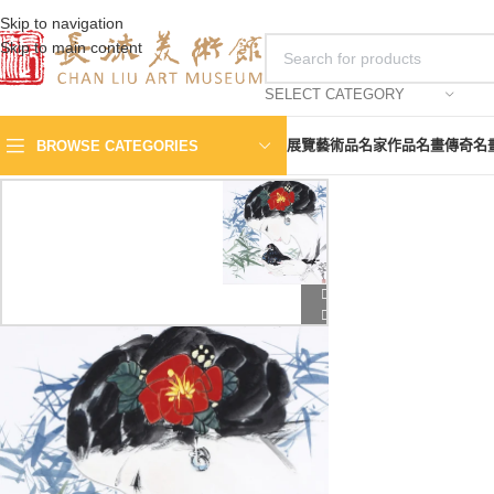
Skip to navigation
Skip to main content
SELECT CATEGORY
展覽
藝術品
名家作品
名畫傳奇
名
BROWSE CATEGORIES