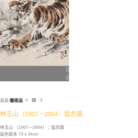
首頁
藝術品
林玉山（1907－2004）猛虎圖
林玉山 （1907－2004）；猛虎圖
設色紙本 73ｘ34cm