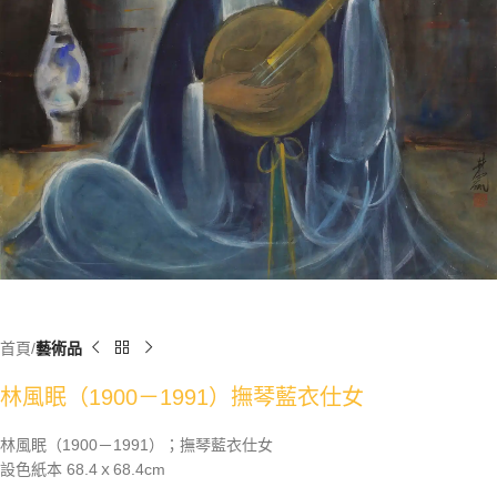
首頁
藝術品
林風眠（1900－1991）撫琴藍衣仕女
林風眠（1900－1991）；撫琴藍衣仕女
設色紙本 68.4ｘ68.4cm