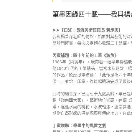
筆墨因緣四十載——我與楊
➤➤【口述：長流美術館館長 黃承志】
我與楊善深老師的情誼，始於對其藝術的深
間登門拜賞，每次必定傾心收藏二十餘幅，
丙寅補題：四十年前的工筆《游魚》
1986年（丙寅年），我帶著一幅早年從楊
他1940年代的工筆精品，當初未及題款，
的作品，欣然提筆補題：「此作是為四十年
深。」並鈐上印章，為這幅遺珠完成了最後
此時的楊善深，已屆七十九歲高齡，早已是
稱「嶺南四大家」，藝術地位崇高。這幅《
躍，逐逗水面的桃花，水波輕漾，蘆葦斜逸
期對自然形態的深刻觀察與傳統功力，在此
丁寅贈聯：筆墨中的風雷之氣