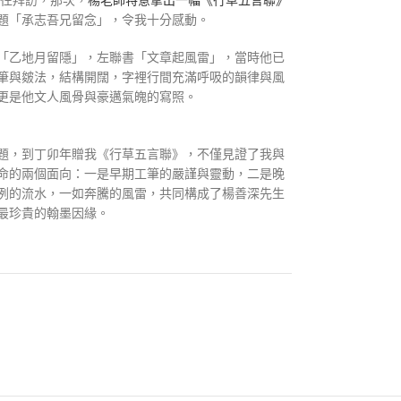
前往拜訪，那次，
楊老師特意拿出一幅《行草五言聯》
題「承志吾兄留念」，令我十分感動。
「乙地月留隱」，左聯書「文章起風雷」，當時他已
筆與皴法，結構開闊，字裡行間充滿呼吸的韻律與風
更是他文人風骨與豪邁氣魄的寫照。
題，到丁卯年贈我《行草五言聯》，不僅見證了我與
命的兩個面向：一是早期工筆的嚴謹與靈動，二是晚
洌的流水，一如奔騰的風雷，共同構成了楊善深先生
最珍貴的翰墨因緣。