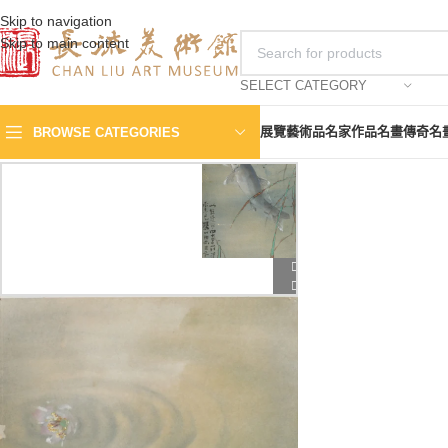
Skip to navigation
Skip to main content
SELECT CATEGORY
展覽
藝術品
名家作品
名畫傳奇
名
BROWSE CATEGORIES