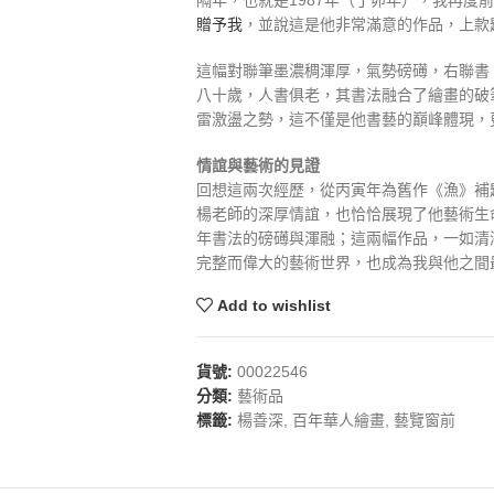
隔年，也就是1987年（丁卯年），我再度
贈予我
，並說這是他非常滿意的作品，上款
這幅對聯筆墨濃稠渾厚，氣勢磅礡，右聯書
八十歲，人書俱老，其書法融合了繪畫的破
雷激盪之勢，這不僅是他書藝的巔峰體現，
情誼與藝術的見證
回想這兩次經歷，從丙寅年為舊作《漁》補
楊老師的深厚情誼，也恰恰展現了他藝術生
年書法的磅礡與渾融；這兩幅作品，一如清
完整而偉大的藝術世界，也成為我與他之間
Add to wishlist
貨號:
00022546
分類:
藝術品
標籤:
楊善深
,
百年華人繪畫
,
藝覽窗前