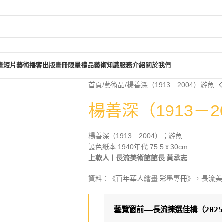
畫短片
藝術播客
出版畫冊
限量禮品
藝術知識
服務介紹
關於我們
首頁
藝術品
楊善深（1913－2004）游魚
楊善深（1913－2
楊善深（1913－2004）；游魚
設色紙本 1940年代 75.5ｘ30cm
上款人〡長流美術館館長 黃承志
資料：《百年華人繪畫 彩墨專冊》，長流美術館
藝覽窗前——長流揀選佳構（2025