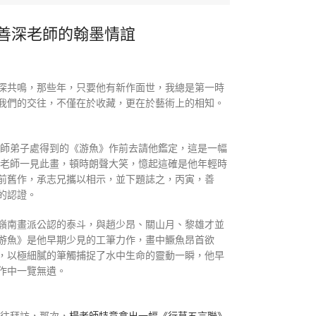
善深老師的翰墨情誼
深共鳴，那些年，只要他有新作面世，我總是第一時
我們的交往，不僅在於收藏，更在於藝術上的相知。
老師弟子處得到的《游魚》作前去請他鑑定，這是一幅
楊老師一見此畫，頓時朗聲大笑，憶起這確是他年輕時
前舊作，承志兄攜以相示，並下題誌之，丙寅，善
的認證。
嶺南畫派公認的泰斗，與趙少昂、關山月、黎雄才並
游魚》是他早期少見的工筆力作，畫中鱖魚昂首欲
，以極細膩的筆觸捕捉了水中生命的靈動一瞬，他早
作中一覽無遺。