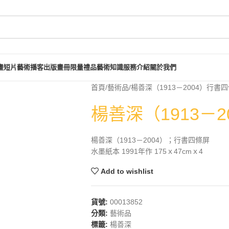
畫短片
藝術播客
出版畫冊
限量禮品
藝術知識
服務介紹
關於我們
首頁
藝術品
楊善深（1913－2004）行書
楊善深（1913－
楊善深（1913－2004）；行書四條屏
水墨紙本 1991年作 175ｘ47cmｘ4
Add to wishlist
貨號:
00013852
分類:
藝術品
標籤:
楊善深