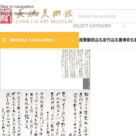
Skip to navigation
Skip to main content
SELECT CATEGORY
展覽
藝術品
名家作品
名畫傳奇
名
BROWSE CATEGORIES