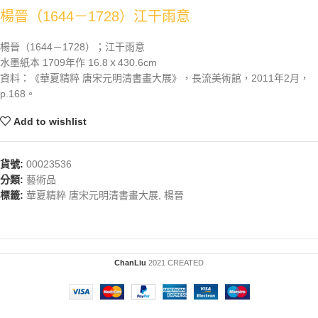
楊晉（1644－1728）江干雨意
楊晉（1644－1728）；江干雨意
水墨紙本 1709年作 16.8ｘ430.6cm
資料：《華夏精粹 唐宋元明清書畫大展》，長流美術館，2011年2月，
p.168。
Add to wishlist
貨號:
00023536
分類:
藝術品
標籤:
華夏精粹 唐宋元明清書畫大展
,
楊晉
ChanLiu
2021 CREATED