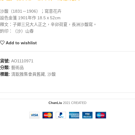
沙馥（1831－1906）；寫意花卉
設色金箋 1901年作 18.5ｘ52cm
釋文：子卿三兄大人正之，辛卯荷夏，長洲沙馥寫。
鈐印：（沙）山春
Add to wishlist
貨號:
AO1110971
分類:
藝術品
標籤:
清翫雅集會員舊藏
,
沙馥
ChanLiu
2021 CREATED